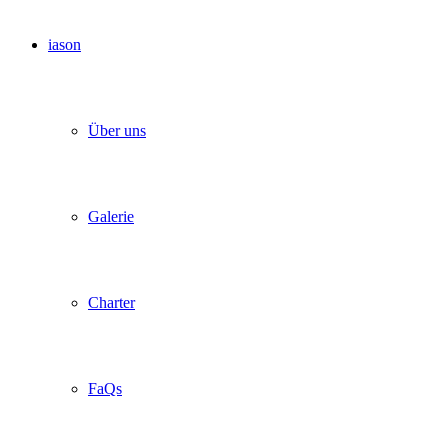
iason
Über uns
Galerie
Charter
FaQs