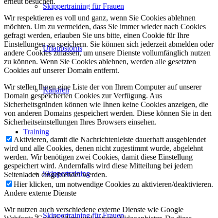
erneut besuchen.
Skippertraining für Frauen
Wir respektieren es voll und ganz, wenn Sie Cookies ablehnen
möchten. Um zu vermeiden, dass Sie immer wieder nach Cookies
gefragt werden, erlauben Sie uns bitte, einen Cookie für Ihre
Einstellungen zu speichern. Sie können sich jederzeit abmelden oder
Urlaubstörns
andere Cookies zulassen, um unsere Dienste vollumfänglich nutzen
zu können. Wenn Sie Cookies ablehnen, werden alle gesetzten
Cookies auf unserer Domain entfernt.
Wir stellen Ihnen eine Liste der von Ihrem Computer auf unserer
Kanaren
Domain gespeicherten Cookies zur Verfügung. Aus
Sicherheitsgründen können wie Ihnen keine Cookies anzeigen, die
von anderen Domains gespeichert werden. Diese können Sie in den
Sicherheitseinstellungen Ihres Browsers einsehen.
Training
Aktivieren, damit die Nachrichtenleiste dauerhaft ausgeblendet
wird und alle Cookies, denen nicht zugestimmt wurde, abgelehnt
werden. Wir benötigen zwei Cookies, damit diese Einstellung
gespeichert wird. Andernfalls wird diese Mitteilung bei jedem
Skippertraining
Seitenladen eingeblendet werden.
Hier klicken, um notwendige Cookies zu aktivieren/deaktivieren.
Andere externe Dienste
Wir nutzen auch verschiedene externe Dienste wie Google
Skippertraining für Frauen