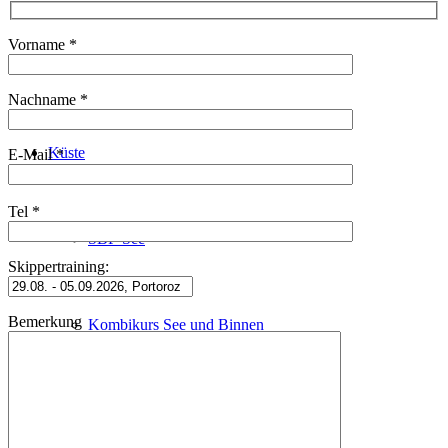
Vorname *
Schleusenfahrt
Nachname *
Küste
E-Mail *
Tel *
SBF-See
Skippertraining:
Bemerkung
Kombikurs See und Binnen
Sportküstenschifferschein