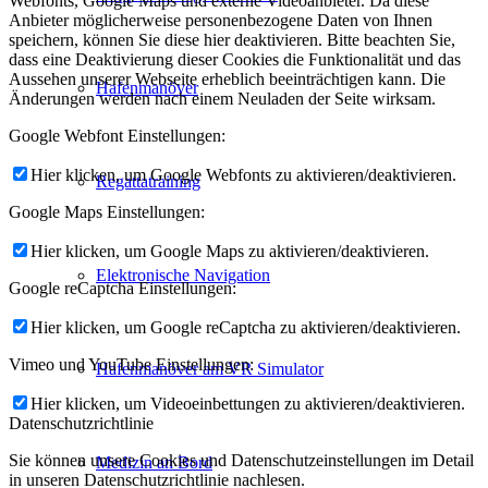
Webfonts, Google Maps und externe Videoanbieter. Da diese
Anbieter möglicherweise personenbezogene Daten von Ihnen
speichern, können Sie diese hier deaktivieren. Bitte beachten Sie,
dass eine Deaktivierung dieser Cookies die Funktionalität und das
Aussehen unserer Webseite erheblich beeinträchtigen kann. Die
Hafenmanöver
Änderungen werden nach einem Neuladen der Seite wirksam.
Google Webfont Einstellungen:
Hier klicken, um Google Webfonts zu aktivieren/deaktivieren.
Regattatraining
Google Maps Einstellungen:
Hier klicken, um Google Maps zu aktivieren/deaktivieren.
Elektronische Navigation
Google reCaptcha Einstellungen:
Hier klicken, um Google reCaptcha zu aktivieren/deaktivieren.
Vimeo und YouTube Einstellungen:
Hafenmanöver am VR Simulator
Hier klicken, um Videoeinbettungen zu aktivieren/deaktivieren.
Datenschutzrichtlinie
Sie können unsere Cookies und Datenschutzeinstellungen im Detail
Medizin an Bord
in unseren Datenschutzrichtlinie nachlesen.