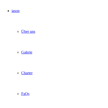
iason
Über uns
Galerie
Charter
FaQs