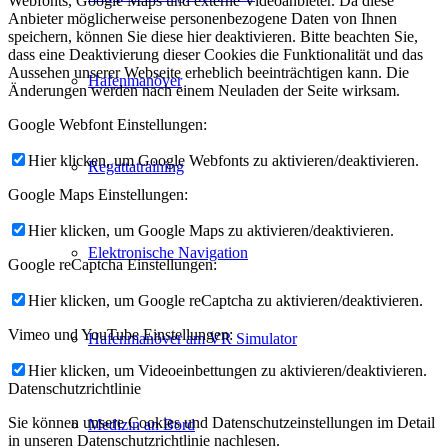
Webfonts, Google Maps und externe Videoanbieter. Da diese
Anbieter möglicherweise personenbezogene Daten von Ihnen
speichern, können Sie diese hier deaktivieren. Bitte beachten Sie,
dass eine Deaktivierung dieser Cookies die Funktionalität und das
Aussehen unserer Webseite erheblich beeinträchtigen kann. Die
Hafenmanöver
Änderungen werden nach einem Neuladen der Seite wirksam.
Google Webfont Einstellungen:
Hier klicken, um Google Webfonts zu aktivieren/deaktivieren.
Regattatraining
Google Maps Einstellungen:
Hier klicken, um Google Maps zu aktivieren/deaktivieren.
Elektronische Navigation
Google reCaptcha Einstellungen:
Hier klicken, um Google reCaptcha zu aktivieren/deaktivieren.
Vimeo und YouTube Einstellungen:
Hafenmanöver am VR Simulator
Hier klicken, um Videoeinbettungen zu aktivieren/deaktivieren.
Datenschutzrichtlinie
Sie können unsere Cookies und Datenschutzeinstellungen im Detail
Medizin an Bord
in unseren Datenschutzrichtlinie nachlesen.