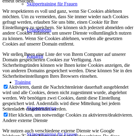
erneut besuchen.
Skippertraining für Frauen
Wir respektieren es voll und ganz, wenn Sie Cookies ablehnen
möchten. Um zu vermeiden, dass Sie immer wieder nach Cookies
gefragt werden, erlauben Sie uns bitte, einen Cookie für Ihre
Einstellungen zu speichern. Sie können sich jederzeit abmelden oder
Urlaubstörns
andere Cookies zulassen, um unsere Dienste vollumfänglich nutzen
zu können. Wenn Sie Cookies ablehnen, werden alle gesetzten
Cookies auf unserer Domain entfernt.
Wir stellen Ihnen eine Liste der von Ihrem Computer auf unserer
Kanaren
Domain gespeicherten Cookies zur Verfügung. Aus
Sicherheitsgründen können wie Ihnen keine Cookies anzeigen, die
von anderen Domains gespeichert werden. Diese können Sie in den
Sicherheitseinstellungen Ihres Browsers einsehen.
Training
Aktivieren, damit die Nachrichtenleiste dauerhaft ausgeblendet
wird und alle Cookies, denen nicht zugestimmt wurde, abgelehnt
werden. Wir benötigen zwei Cookies, damit diese Einstellung
gespeichert wird. Andernfalls wird diese Mitteilung bei jedem
Skippertraining
Seitenladen eingeblendet werden.
Hier klicken, um notwendige Cookies zu aktivieren/deaktivieren.
Andere externe Dienste
Wir nutzen auch verschiedene externe Dienste wie Google
Skippertraining für Frauen