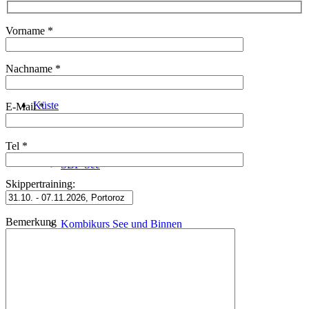
Vorname *
Schleusenfahrt
Nachname *
Küste
E-Mail *
Tel *
SBF-See
Skippertraining:
Bemerkung
Kombikurs See und Binnen
Sportküstenschifferschein