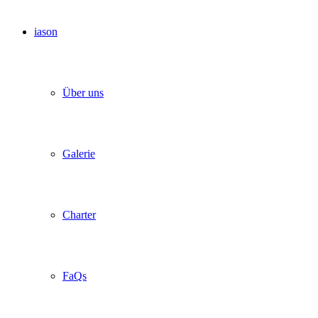
iason
Über uns
Galerie
Charter
FaQs