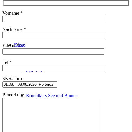
Vorname *
Schleusenfahrt
Nachname *
Küste
E-Mail *
Tel *
SBF-See
SKS-Törn:
Bemerkung
Kombikurs See und Binnen
Sportküstenschifferschein