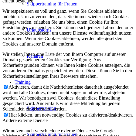
erneut besuchen.
Skippertraining für Frauen
Wir respektieren es voll und ganz, wenn Sie Cookies ablehnen
möchten. Um zu vermeiden, dass Sie immer wieder nach Cookies
gefragt werden, erlauben Sie uns bitte, einen Cookie für Ihre
Einstellungen zu speichern. Sie können sich jederzeit abmelden oder
Urlaubstörns
andere Cookies zulassen, um unsere Dienste vollumfänglich nutzen
zu können. Wenn Sie Cookies ablehnen, werden alle gesetzten
Cookies auf unserer Domain entfernt.
Wir stellen Ihnen eine Liste der von Ihrem Computer auf unserer
Kanaren
Domain gespeicherten Cookies zur Verfügung. Aus
Sicherheitsgründen können wie Ihnen keine Cookies anzeigen, die
von anderen Domains gespeichert werden. Diese können Sie in den
Sicherheitseinstellungen Ihres Browsers einsehen.
Training
Aktivieren, damit die Nachrichtenleiste dauerhaft ausgeblendet
wird und alle Cookies, denen nicht zugestimmt wurde, abgelehnt
werden. Wir benötigen zwei Cookies, damit diese Einstellung
gespeichert wird. Andernfalls wird diese Mitteilung bei jedem
Skippertraining
Seitenladen eingeblendet werden.
Hier klicken, um notwendige Cookies zu aktivieren/deaktivieren.
Andere externe Dienste
Wir nutzen auch verschiedene externe Dienste wie Google
Skippertraining für Frauen