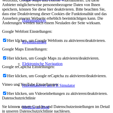
Webfonts, Google Maps und externe Videoanbieter. Da diese
Anbieter möglicherweise personenbezogene Daten von Ihnen
speichern, können Sie diese hier deaktivieren. Bitte beachten Sie,
dass eine Deaktivierung dieser Cookies die Funktionalität und das
Aussehen unserer Webseite erheblich beeinträchtigen kann. Die
Hafenmanöver
Änderungen werden nach einem Neuladen der Seite wirksam.
Google Webfont Einstellungen:
Hier klicken, um Google Webfonts zu aktivieren/deaktivieren.
Regattatraining
Google Maps Einstellungen:
Hier klicken, um Google Maps zu aktivieren/deaktivieren.
Elektronische Navigation
Google reCaptcha Einstellungen:
Hier klicken, um Google reCaptcha zu aktivieren/deaktivieren.
Vimeo und YouTube Einstellungen:
Hafenmanöver am VR Simulator
Hier klicken, um Videoeinbettungen zu aktivieren/deaktivieren.
Datenschutzrichtlinie
Sie können unsere Cookies und Datenschutzeinstellungen im Detail
Medizin an Bord
in unseren Datenschutzrichtlinie nachlesen.