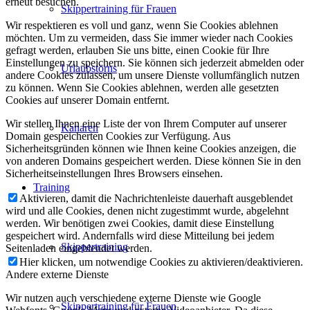
erneut besuchen.
Skippertraining für Frauen
Wir respektieren es voll und ganz, wenn Sie Cookies ablehnen
möchten. Um zu vermeiden, dass Sie immer wieder nach Cookies
gefragt werden, erlauben Sie uns bitte, einen Cookie für Ihre
Einstellungen zu speichern. Sie können sich jederzeit abmelden oder
Urlaubstörns
andere Cookies zulassen, um unsere Dienste vollumfänglich nutzen
zu können. Wenn Sie Cookies ablehnen, werden alle gesetzten
Cookies auf unserer Domain entfernt.
Wir stellen Ihnen eine Liste der von Ihrem Computer auf unserer
Kanaren
Domain gespeicherten Cookies zur Verfügung. Aus
Sicherheitsgründen können wie Ihnen keine Cookies anzeigen, die
von anderen Domains gespeichert werden. Diese können Sie in den
Sicherheitseinstellungen Ihres Browsers einsehen.
Training
Aktivieren, damit die Nachrichtenleiste dauerhaft ausgeblendet
wird und alle Cookies, denen nicht zugestimmt wurde, abgelehnt
werden. Wir benötigen zwei Cookies, damit diese Einstellung
gespeichert wird. Andernfalls wird diese Mitteilung bei jedem
Skippertraining
Seitenladen eingeblendet werden.
Hier klicken, um notwendige Cookies zu aktivieren/deaktivieren.
Andere externe Dienste
Wir nutzen auch verschiedene externe Dienste wie Google
Skippertraining für Frauen