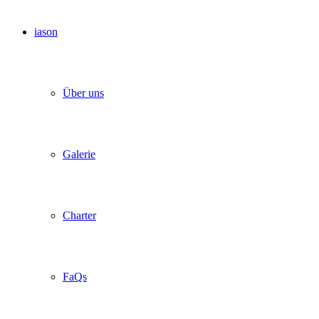
iason
Über uns
Galerie
Charter
FaQs