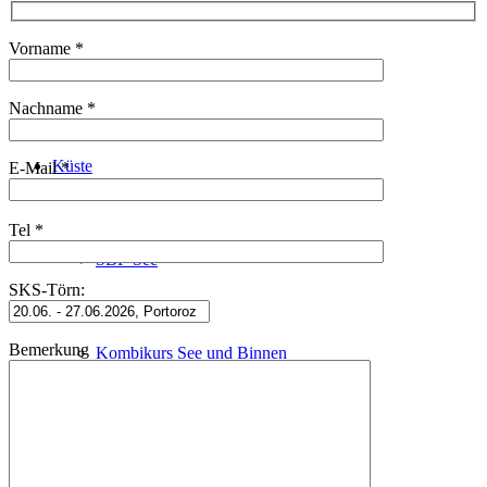
Vorname *
Schleusenfahrt
Nachname *
Küste
E-Mail *
Tel *
SBF-See
SKS-Törn:
Bemerkung
Kombikurs See und Binnen
Sportküstenschifferschein