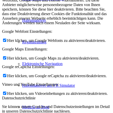
Webfonts, Google Maps und externe Videoanbieter. Da diese
Anbieter möglicherweise personenbezogene Daten von Ihnen
speichern, können Sie diese hier deaktivieren. Bitte beachten Sie,
dass eine Deaktivierung dieser Cookies die Funktionalität und das
Aussehen unserer Webseite erheblich beeinträchtigen kann. Die
Hafenmanöver
Änderungen werden nach einem Neuladen der Seite wirksam.
Google Webfont Einstellungen:
Hier klicken, um Google Webfonts zu aktivieren/deaktivieren.
Regattatraining
Google Maps Einstellungen:
Hier klicken, um Google Maps zu aktivieren/deaktivieren.
Elektronische Navigation
Google reCaptcha Einstellungen:
Hier klicken, um Google reCaptcha zu aktivieren/deaktivieren.
Vimeo und YouTube Einstellungen:
Hafenmanöver am VR Simulator
Hier klicken, um Videoeinbettungen zu aktivieren/deaktivieren.
Datenschutzrichtlinie
Sie können unsere Cookies und Datenschutzeinstellungen im Detail
Medizin an Bord
in unseren Datenschutzrichtlinie nachlesen.