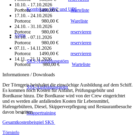
10.10. - 17.10.2026
Kombikurs SRC und UBI
Portoroz 1490,00 €
Warteliste
17.10. - 24.10.2026
Portoroz 980,00 €
Wareliste
24.10. - 31.10.2026
Portoroz 980,00 €
reservieren
Törns
31.10. - 07.11.2026
Portoroz 980,00 €
reservieren
07.11. - 14.11.2026
Portoroz 1490,00 €
reservieren
14.11. - 21.11.2026
SKS-Ausbildungstörn
Portoroz 980,00 €
Warteliste
Informationen / Downloads
Der Törnpreis beinhaltet die einwöchige Ausbildung auf dem Schiff.
SSS-Ausbildungstörn
Es kommen noch Kosten für Anfahrt, Prüfungsgebühr und
Bordkasse hinzu. Die Bordkasse wird von der Crew eingerichtet
und es werden alle anfallenden Kosten für Lebensmittel,
Hafengebühren, Diesel, Skipperverpflegung und Restaurantbesuche
davon bestritten.
Skippertraining
Gesamtkostenbeispiel SKS
Törninfo