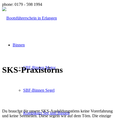
phone: 0179 - 598 1994
Binnen
SKS-Praxistörns
SBF-Binnen Motor
SBF-Binnen Segel
Du brauchst für unsere SKS-Ausbildungstörns keine Vorerfahrung
Kombikurs See und Binnen
und keine Seemeilen. Diese segeln wir auf dem Törn. Die einzige