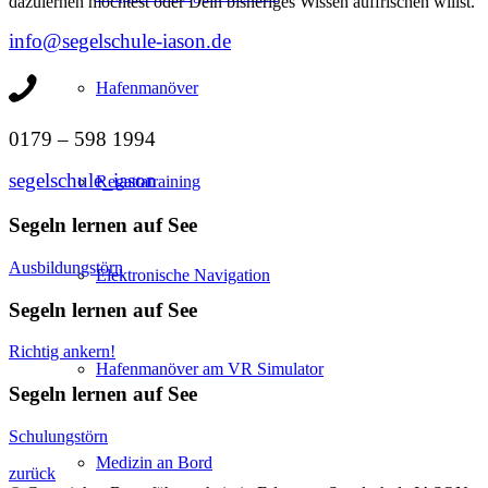
dazulernen möchtest oder Dein bisheriges Wissen auffrischen willst.
info@segelschule-iason.de
Hafenmanöver
0179 – 598 1994
segelschule_iason
Regattatraining
Segeln lernen auf See
Ausbildungstörn
Elektronische Navigation
Segeln lernen auf See
Richtig ankern!
Hafenmanöver am VR Simulator
Segeln lernen auf See
Schulungstörn
Medizin an Bord
zurück