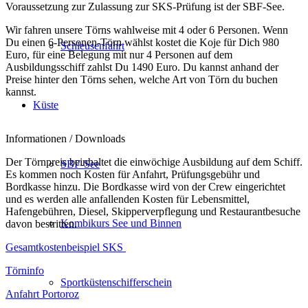
Voraussetzung zur Zulassung zur SKS-Prüfung ist der SBF-See.
Wir fahren unsere Törns wahlweise mit 4 oder 6 Personen. Wenn
Du einen 6-Personen-Törn wählst kostet die Koje für Dich 980
Schleusenfahrt
Euro, für eine Belegung mit nur 4 Personen auf dem
Ausbildungsschiff zahlst Du 1490 Euro. Du kannst anhand der
Preise hinter den Törns sehen, welche Art von Törn du buchen
kannst.
Küste
Informationen / Downloads
Der Törnpreis beinhaltet die einwöchige Ausbildung auf dem Schiff.
SBF-See
Es kommen noch Kosten für Anfahrt, Prüfungsgebühr und
Bordkasse hinzu. Die Bordkasse wird von der Crew eingerichtet
und es werden alle anfallenden Kosten für Lebensmittel,
Hafengebühren, Diesel, Skipperverpflegung und Restaurantbesuche
Kombikurs See und Binnen
davon bestritten.
Gesamtkostenbeispiel SKS
Törninfo
Sportküstenschifferschein
Anfahrt Portoroz