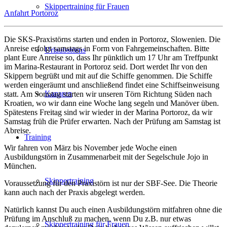
Skippertraining für Frauen
Anfahrt Portoroz
Die SKS-Praxistörns starten und enden in Portoroz, Slowenien. Die
Anreise erfolgt samstags in Form von Fahrgemeinschaften. Bitte
Urlaubstörns
plant Eure Anreise so, dass Ihr pünktlich um 17 Uhr am Treffpunkt
im Marina-Restaurant in Portoroz seid. Dort werdet Ihr von den
Skippern begrüßt und mit auf die Schiffe genommen. Die Schiffe
werden eingeräumt und anschließend findet eine Schiffseinweisung
Kanaren
statt. Am Sonntag starten wir unseren Törn Richtung Süden nach
Kroatien, wo wir dann eine Woche lang segeln und Manöver üben.
Spätestens Freitag sind wir wieder in der Marina Portoroz, da wir
Samstag früh die Prüfer erwarten. Nach der Prüfung am Samstag ist
Abreise.
Training
Wir fahren von März bis November jede Woche einen
Ausbildungstörn in Zusammenarbeit mit der Segelschule Jojo in
München.
Skippertraining
Voraussetzung für den Praxistörn ist nur der SBF-See. Die Theorie
kann auch nach der Praxis abgelegt werden.
Natürlich kannst Du auch einen Ausbildungstörn mitfahren ohne die
Prüfung im Anschluß zu machen, wenn Du z.B. nur etwas
Skippertraining für Frauen