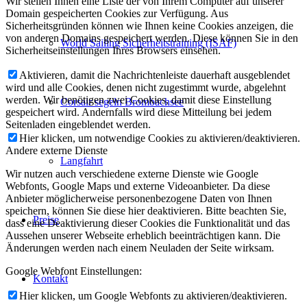
Wir stellen Ihnen eine Liste der von Ihrem Computer auf unserer
Domain gespeicherten Cookies zur Verfügung. Aus
Sicherheitsgründen können wie Ihnen keine Cookies anzeigen, die
von anderen Domains gespeichert werden. Diese können Sie in den
World Sailing Sicherheitstraining (ISAF)
Sicherheitseinstellungen Ihres Browsers einsehen.
Aktivieren, damit die Nachrichtenleiste dauerhaft ausgeblendet
wird und alle Cookies, denen nicht zugestimmt wurde, abgelehnt
werden. Wir benötigen zwei Cookies, damit diese Einstellung
Corsair segeln Brombachsee
gespeichert wird. Andernfalls wird diese Mitteilung bei jedem
Seitenladen eingeblendet werden.
Hier klicken, um notwendige Cookies zu aktivieren/deaktivieren.
Andere externe Dienste
Langfahrt
Wir nutzen auch verschiedene externe Dienste wie Google
Webfonts, Google Maps und externe Videoanbieter. Da diese
Anbieter möglicherweise personenbezogene Daten von Ihnen
speichern, können Sie diese hier deaktivieren. Bitte beachten Sie,
Preise
dass eine Deaktivierung dieser Cookies die Funktionalität und das
Aussehen unserer Webseite erheblich beeinträchtigen kann. Die
Änderungen werden nach einem Neuladen der Seite wirksam.
Google Webfont Einstellungen:
Kontakt
Hier klicken, um Google Webfonts zu aktivieren/deaktivieren.