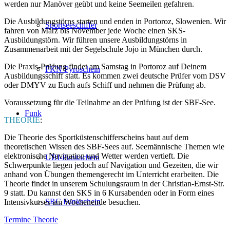
werden nur Manöver geübt und keine Seemeilen gefahren.
Die Ausbildungstörns starten und enden in Portoroz, Slowenien. Wir
Sportseeschiffer
fahren von März bis November jede Woche einen SKS-
Ausbildungstörn. Wir führen unsere Ausbildungstörns in
Zusammenarbeit mit der Segelschule Jojo in München durch.
Die Praxis-Prüfung findet am Samstag in Portoroz auf Deinem
FKN Pyroschein
Ausbildungsschiff statt. Es kommen zwei deutsche Prüfer vom DSV
oder DMYV zu Euch aufs Schiff und nehmen die Prüfung ab.
Voraussetzung für die Teilnahme an der Prüfung ist der SBF-See.
Funk
THEORIE
:
Die Theorie des Sportküstenschifferscheins baut auf dem
theoretischen Wissen des SBF-Sees auf. Seemännische Themen wie
elektronische Navigation und Wetter werden vertieft. Die
UBI-Funkschein
Schwerpunkte liegen jedoch auf Navigation und Gezeiten, die wir
anhand von Übungen themengerecht im Unterricht erarbeiten. Die
Theorie findet in unserem Schulungsraum in der Christian-Ernst-Str.
9 statt. Du kannst den SKS in 6 Kursabenden oder in Form eines
SRC Funkschein
Intensivkurses am Wochenende besuchen.
Termine Theorie