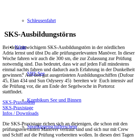
Schleusenfahrt
SKS-Ausbildungstörns
Küste
Bei dem einwöchigem SKS-Ausbildungstörn in der nördlichen
Adria lernst und übst Du alle prüfungsrelevanten Manöver. In dieser
Woche fahren wir auch die 300 sm, die zur Zulassung zur Prüfung
notwendig sind. Das bedeutet, dass wir auf jeden Fall mindestens
einmal nachts fahren und dadurch auch Erfahrung in der Dunkelheit
SBF-See
gewinnen. Auf den gut ausgerüsteten Ausbildungsschiffen (Dufour
45, Elan 434 und Sun Odyseey 45) bereiten wir Euch intensiv auf
die Prüfung vor, die am Ende der Segelwoche in Portoroz
stattfindet.
Kombikurs See und Binnen
SKS-Praxistörns
SKS-Praxistage
Infos / Downloads
Die SKS-Praxistage richen sich an diejenigen, die schon mit den
Sportküstenschifferschein
prüfungsrelevanten Manöver vertraut sind und sich nur mit Crew
und Schiff auf die Prüfung vorbereiten wollen. In diesen drei Tagen