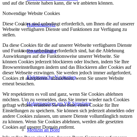
und auf die Dienste haben kann, die wir anbieten können.
Notwendige Website Cookies
Diese Cookies sind unbedingt erforderlich, um Ihnen die auf unserer
Hafenmanöver
Webseite verfügbaren Dienste und Funktionen zur Verfügung zu
stellen.
Da diese Cookies für die auf unserer Webseite verfügbaren Dienste
und Funktionen unbedingt erforderlich sind, hat die Ablehnung
Regattatraining
Auswirkungen auf die Funktionsweise unserer Webseite. Sie
können Cookies jederzeit blockieren oder löschen, indem Sie Ihre
Browsereinstellungen ändern und das Blockieren aller Cookies auf
dieser Webseite erzwingen. Sie werden jedoch immer aufgefordert,
Elektronische Navigation
Cookies zu akzeptieren / abzulehnen, wenn Sie unsere Website
erneut besuchen.
Wir respektieren es voll und ganz, wenn Sie Cookies ablehnen
möchten. Um zu vermeiden, dass Sie immer wieder nach Cookies
Hafenmanöver am VR Simulator
gefragt werden, erlauben Sie uns bitte, einen Cookie für Ihre
Einstellungen zu speichern. Sie können sich jederzeit abmelden oder
andere Cookies zulassen, um unsere Dienste vollumfänglich nutzen
zu können. Wenn Sie Cookies ablehnen, werden alle gesetzten
Cookies auf unserer Domain entfernt.
Medizin an Bord