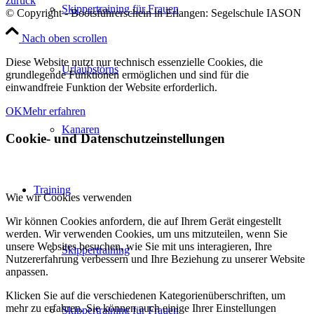
zurück
Skippertraining für Frauen
© Copyright - Bootsführerschein in Erlangen: Segelschule IASON
Nach oben scrollen
Diese Website nutzt nur technisch essenzielle Cookies, die
Urlaubstörns
grundlegende Funktionen ermöglichen und sind für die
einwandfreie Funktion der Website erforderlich.
OK
Mehr erfahren
Kanaren
Cookie- und Datenschutzeinstellungen
Training
Wie wir Cookies verwenden
Wir können Cookies anfordern, die auf Ihrem Gerät eingestellt
werden. Wir verwenden Cookies, um uns mitzuteilen, wenn Sie
unsere Websites besuchen, wie Sie mit uns interagieren, Ihre
Skippertraining
Nutzererfahrung verbessern und Ihre Beziehung zu unserer Website
anpassen.
Klicken Sie auf die verschiedenen Kategorienüberschriften, um
mehr zu erfahren. Sie können auch einige Ihrer Einstellungen
Skippertraining für Frauen