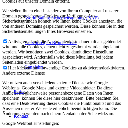
Cookies auf unserer Domain entfernt.
Wir stellen Ihnen eine Liste der von Ihrem Computer auf unserer
Domain gespeicherten Cookies zur Verfügung. Aus
World Sailing Sicherheitstraining (ISAF)
Sicherheitsgründen können wie Ihnen keine Cookies anzeigen, die
von anderen Domains gespeichert werden. Diese können Sie in den
Sicherheitseinstellungen Ihres Browsers einsehen.
Aktivieren, damit die Nachrichtenleiste dauerhaft ausgeblendet
Corsair segeln Brombachsee
wird und alle Cookies, denen nicht zugestimmt wurde, abgelehnt
werden. Wir benötigen zwei Cookies, damit diese Einstellung
gespeichert wird. Andernfalls wird diese Mitteilung bei jedem
Seitenladen eingeblendet werden.
Langfahrt
Hier klicken, um notwendige Cookies zu aktivieren/deaktivieren.
Andere externe Dienste
Wir nutzen auch verschiedene externe Dienste wie Google
Webfonts, Google Maps und externe Videoanbieter. Da diese
Preise
Anbieter möglicherweise personenbezogene Daten von Ihnen
speichern, können Sie diese hier deaktivieren. Bitte beachten Sie,
dass eine Deaktivierung dieser Cookies die Funktionalität und das
Aussehen unserer Webseite erheblich beeinträchtigen kann. Die
Änderungen werden nach einem Neuladen der Seite wirksam.
Kontakt
Google Webfont Einstellungen: