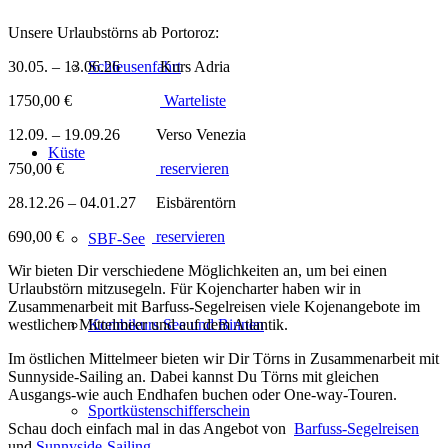
Unsere Urlaubstörns ab Portoroz:
30.05. – 13.06.26 Kurs Adria
Schleusenfahrt
1750,00 €
Warteliste
12.09. – 19.09.26 Verso Venezia
Küste
750,00 €
reservieren
28.12.26 – 04.01.27 Eisbärentörn
690,00 €
reservieren
SBF-See
Wir bieten Dir verschiedene Möglichkeiten an, um bei einen
Urlaubstörn mitzusegeln. Für Kojencharter haben wir in
Zusammenarbeit mit Barfuss-Segelreisen viele Kojenangebote im
westlichen Mittelmeer und auf dem Atlantik.
Kombikurs See und Binnen
Im östlichen Mittelmeer bieten wir Dir Törns in Zusammenarbeit mit
Sunnyside-Sailing an. Dabei kannst Du Törns mit gleichen
Ausgangs-wie auch Endhafen buchen oder One-way-Touren.
Sportküstenschifferschein
Schau doch einfach mal in das Angebot von
Barfuss-Segelreisen
und
Sunnyside-Sailing.