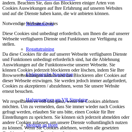
ändern. Beachten Sie, dass das Blockieren einiger Arten von
Cookies Auswirkungen auf Ihre Erfahrung auf unseren Websites
und auf die Dienste haben kann, die wir anbieten können.
Notwendige Website Cookies
Hafenmanöver
Diese Cookies sind unbedingt erforderlich, um Ihnen die auf unserer
Webseite verfügbaren Dienste und Funktionen zur Verfügung zu
stellen.
Regattatraining
Da diese Cookies für die auf unserer Webseite verfügbaren Dienste
und Funktionen unbedingt erforderlich sind, hat die Ablehnung
Auswirkungen auf die Funktionsweise unserer Webseite. Sie
können Cookies jederzeit blockieren oder löschen, indem Sie Ihre
Elektronische Navigation
Browsereinstellungen ändern und das Blockieren aller Cookies auf
dieser Webseite erzwingen. Sie werden jedoch immer aufgefordert,
Cookies zu akzeptieren / abzulehnen, wenn Sie unsere Website
erneut besuchen.
Hafenmanöver am VR Simulator
Wir respektieren es voll und ganz, wenn Sie Cookies ablehnen
möchten. Um zu vermeiden, dass Sie immer wieder nach Cookies
gefragt werden, erlauben Sie uns bitte, einen Cookie für Ihre
Einstellungen zu speichern. Sie können sich jederzeit abmelden oder
andere Cookies zulassen, um unsere Dienste vollumfänglich nutzen
Medizin an Bord
zu können. Wenn Sie Cookies ablehnen, werden alle gesetzten