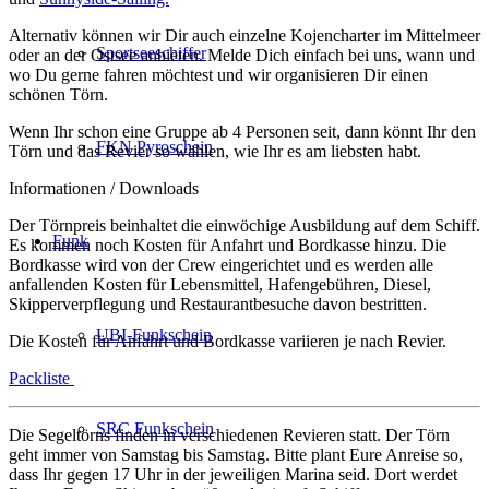
Alternativ können wir Dir auch einzelne Kojencharter im Mittelmeer
Sportseeschiffer
oder an der Ostsee anbieten. Melde Dich einfach bei uns, wann und
wo Du gerne fahren möchtest und wir organisieren Dir einen
schönen Törn.
Wenn Ihr schon eine Gruppe ab 4 Personen seit, dann könnt Ihr den
FKN Pyroschein
Törn und das Revier so wählen, wie Ihr es am liebsten habt.
Informationen / Downloads
Der Törnpreis beinhaltet die einwöchige Ausbildung auf dem Schiff.
Funk
Es kommen noch Kosten für Anfahrt und Bordkasse hinzu. Die
Bordkasse wird von der Crew eingerichtet und es werden alle
anfallenden Kosten für Lebensmittel, Hafengebühren, Diesel,
Skipperverpflegung und Restaurantbesuche davon bestritten.
UBI-Funkschein
Die Kosten für Anfahrt und Bordkasse variieren je nach Revier.
Packliste
SRC Funkschein
Die Segeltörns finden in verschiedenen Revieren statt. Der Törn
geht immer von Samstag bis Samstag. Bitte plant Eure Anreise so,
dass Ihr gegen 17 Uhr in der jeweiligen Marina seid. Dort werdet